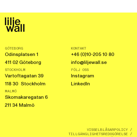
GÖTEBORG
KONTAKT
Odinsplatsen 1
+46 (0)10-205 10 80
411 02 Göteborg
info@liljewall.se
STOCKHOLM
FÖLJ OSS
Vartoftagatan 39
Instagram
118 30 Stockholm
LinkedIn
MALMÖ
Skomakaregatan 6
211 34 Malmö
VISSELBLÅSARPOLICY
/
TILLGÄNGLIGHETSREDOGÖRELSE
/