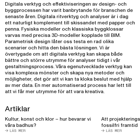
Digitala verktyg och effektiviseringen av design- och
byggprocessen har varit banbrytande för branschen de
senaste åren. Digitala ritverktyg och analyser är i dag
ett naturligt komplement till skissandet med papper och
penna. Fysiska modeller och klassiska byggklossar
varvas med precisa 3D-modeller kopplade till BIM.
Parametrisk design låter oss testa en rad olika
scenarier och hitta den bästa lösningen. Vi är
övertygade om att digitala verktyg kan skapa både
bättre och större utrymme för analyser tidigt i vår
gestaltningsprocess. Våra egenutvecklade verktyg kan
visa komplexa mönster och skapa nya metoder och
möjligheter, det gör att vi kan ta kloka beslut med hjälp
av mer data. En mer automatiserad process har lett till
att vi får mer utrymme för att vara kreativa.
Artiklar
Kultur, konst och klor – hur bevarar vi
Att projektering
våra badhus?
fossilfri framtid
LÄS MER
LÄS MER