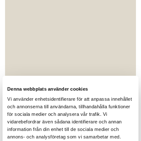
Denna webbplats använder cookies
Vi använder enhetsidentifierare för att anpassa innehållet
och annonserna till användarna, tillhandahålla funktioner
för sociala medier och analysera vår trafik. Vi
vidarebefordrar även sådana identifierare och annan
information från din enhet till de sociala medier och
annons- och analysföretag som vi samarbetar med.
KARTAN VISAR ETT LITET URVAL AV VÅRA MÅNGA PROJEKT VI