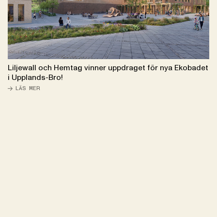
Liljewall och Hemtag vinner uppdraget för nya Ekobadet
i Upplands-Bro!
EN UPPLEVELSE DU KAN KÄNNA I VARJE LINJE, KURVA OCH
LÄS MER
MATERIAL. VI TROR PÅ ARKITEKTUR SOM FÖRBÄTTRAR DIN
VARDAG, DÄR VARJE DETALJ GÖR SKILLNAD.