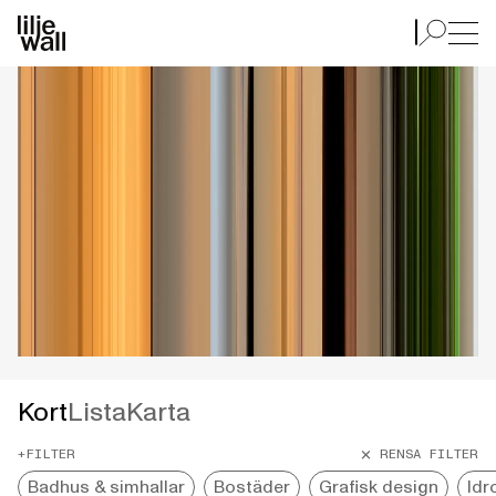
Projekt
GÖTEBORG
MALMÖ
STOCKHOLM
Kort
Lista
Karta
+FILTER
RENSA FILTER
Badhus & simhallar
Bostäder
Grafisk design
Idr