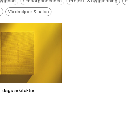
yggnad
Omsorgsboenden
Projekt- & byggledning
P
r
Vårdmiljöer & hälsa
 dags arkitektur