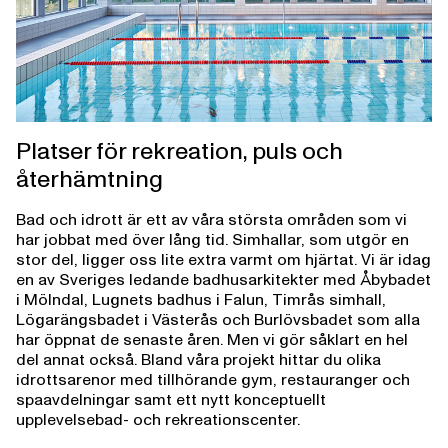
Platser för rekreation, puls och
återhämtning
Bad och idrott är ett av våra största områden som vi
har jobbat med över lång tid. Simhallar, som utgör en
stor del, ligger oss lite extra varmt om hjärtat. Vi är idag
en av Sveriges ledande badhusarkitekter med Åbybadet
i Mölndal, Lugnets badhus i Falun, Timrås simhall,
Lögarängsbadet i Västerås och Burlövsbadet som alla
har öppnat de senaste åren. Men vi gör såklart en hel
del annat också. Bland våra projekt hittar du olika
idrottsarenor med tillhörande gym, restauranger och
spaavdelningar samt ett nytt konceptuellt
upplevelsebad- och rekreationscenter.