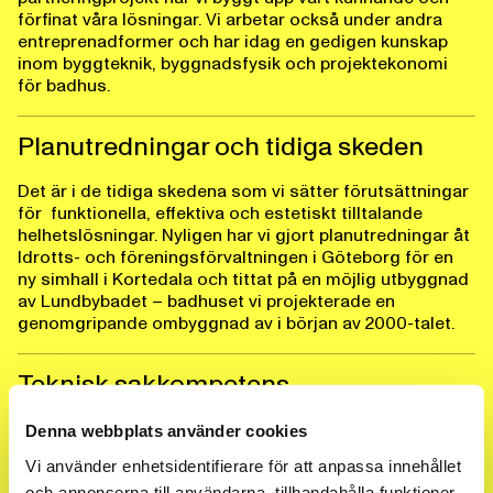
förfinat våra lösningar. Vi arbetar också under andra
entreprenadformer och har idag en gedigen kunskap
inom byggteknik, byggnadsfysik och projektekonomi
för badhus.
Planutredningar och tidiga skeden
Det är i de tidiga skedena som vi sätter förutsättningar
för funktionella, effektiva och estetiskt tilltalande
helhetslösningar. Nyligen har vi gjort planutredningar åt
Idrotts- och föreningsförvaltningen i Göteborg för en
ny simhall i Kortedala och tittat på en möjlig utbyggnad
av Lundbybadet – badhuset vi projekterade en
genomgripande ombyggnad av i början av 2000-talet.
Teknisk sakkompetens
Vi erbjuder stöttning och expertis även till externa
Denna webbplats använder cookies
konsulter gällande exempelvis bassängdetaljer och
Vi använder enhetsidentifierare för att anpassa innehållet
säkerhetskrav.
och annonserna till användarna, tillhandahålla funktioner