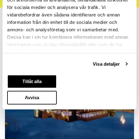
för sociala medier och analysera vår trafik. Vi
vidarebefordrar även sådana identifierare och annan
Kultur, konst och klor – hur bevarar vi
Åbybadet
information från din enhet till de sociala medier och
LÄS MER
våra badhus?
annons- och analysföretag som vi samarbetar med.
LÄS MER
Dessa kan i sin tur kombinera informationen med annan
information som du har tillhandahållit eller som de har
samlat in när du har använt deras tjänster.
Visa detaljer
Tillåt alla
Avvisa