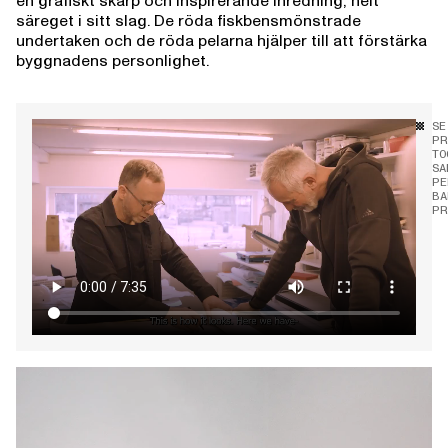
en grafiskt skarp och inspirerande inredning, helt
säreget i sitt slag. De röda fiskbensmönstrade
undertaken och de röda pelarna hjälper till att förstärka
byggnadens personlighet.
SE
PR
TO
SA
PE
BA
PR