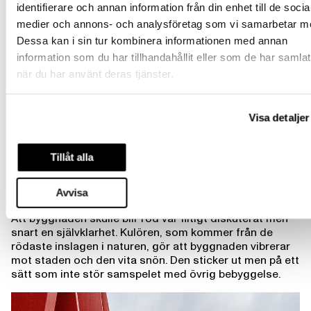
identifierare och annan information från din enhet till de socia
medier och annons- och analysföretag som vi samarbetar m
En distinkt träprofil
Dessa kan i sin tur kombinera informationen med annan
information som du har tillhandahållit eller som de har samlat
Kunskapshuset har en distinkt träprofil genom
när du har använt deras tjänster.
iögonfallande interiöra och exteriöra träinslag. Fasaden
lyfter en formtradition och skapar en hantverkskänsla i
staden. Den är uppbyggd i limträ och glas genom
Visa detaljer
vertikala träpelare som sitter framför de invändigt
bärande. Pelarna, alla med olika form och snitt, har
placerats parvis vilket skapar varierande gestalter. När
Tillåt alla
förbipasserande rör sig längs med skolan skapas en
föränderlighet och rytm. Skolan upplevs i vissa vinklar
Avvisa
sluten och i andra helt uppglasad.
Att byggnaden skulle blir röd var flitigt diskuterat men
snart en självklarhet. Kulören, som kommer från de
rödaste inslagen i naturen, gör att byggnaden vibrerar
mot staden och den vita snön. Den sticker ut men på ett
sätt som inte stör samspelet med övrig bebyggelse.