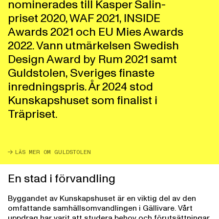
nominerades till Kasper Salin-
priset 2020, WAF 2021, INSIDE
Awards 2021 och EU Mies Awards
2022. Vann utmärkelsen Swedish
Design Award by Rum 2021 samt
Guldstolen, Sveriges finaste
inredningspris. År 2024 stod
Kunskapshuset som finalist i
Träpriset.
LÄS MER OM GULDSTOLEN
En stad i förvandling
Byggandet av Kunskapshuset är en viktig del av den
omfattande samhällsomvandlingen i Gällivare. Vårt
uppdrag har varit att studera behov och förutsättningar