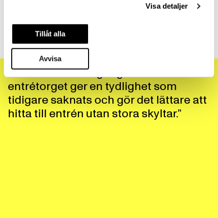
Visa detaljer
En del av de befintliga fönstren har bytts mot nya, utan
mittposter. Dessa har kompletterats med utskjutande
ramar av lackad plåt. Ramarna ger en antydan av
Tillåt alla
burspråk och är lätt snedvinklade för att ge fasaden ett
varierat och uppdaterat utseende.
Avvisa
“Ett väldefinierat gångstråk in mot
entrétorget ger en tydlighet som
tidigare saknats och gör det lättare att
hitta till entrén utan stora skyltar.”