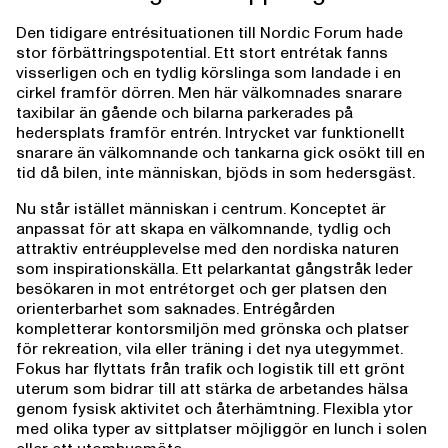
Den tidigare entrésituationen till Nordic Forum hade
stor förbättringspotential. Ett stort entrétak fanns
visserligen och en tydlig körslinga som landade i en
cirkel framför dörren. Men här välkomnades snarare
taxibilar än gående och bilarna parkerades på
hedersplats framför entrén. Intrycket var funktionellt
snarare än välkomnande och tankarna gick osökt till en
tid då bilen, inte människan, bjöds in som hedersgäst.
Nu står istället människan i centrum. Konceptet är
anpassat för att skapa en välkomnande, tydlig och
attraktiv entréupplevelse med den nordiska naturen
som inspirationskälla. Ett pelarkantat gångstråk leder
besökaren in mot entrétorget och ger platsen den
orienterbarhet som saknades. Entrégården
kompletterar kontorsmiljön med grönska och platser
för rekreation, vila eller träning i det nya utegymmet.
Fokus har flyttats från trafik och logistik till ett grönt
uterum som bidrar till att stärka de arbetandes hälsa
genom fysisk aktivitet och återhämtning. Flexibla ytor
med olika typer av sittplatser möjliggör en lunch i solen