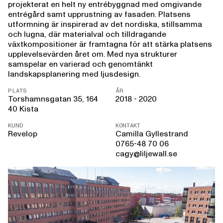
projekterat en helt ny entrébyggnad med omgivande
entrégård samt upprustning av fasaden. Platsens
utformning är inspirerad av det nordiska, stillsamma
och lugna, där materialval och tilldragande
växtkompositioner är framtagna för att stärka platsens
upplevelsevärden året om. Med nya strukturer
samspelar en varierad och genomtänkt
landskapsplanering med ljusdesign.
PLATS
ÅR
Torshamnsgatan 35, 164
2018 - 2020
40 Kista
KUND
KONTAKT
Revelop
Camilla Gyllestrand
0765-48 70 06
cagy@liljewall.se