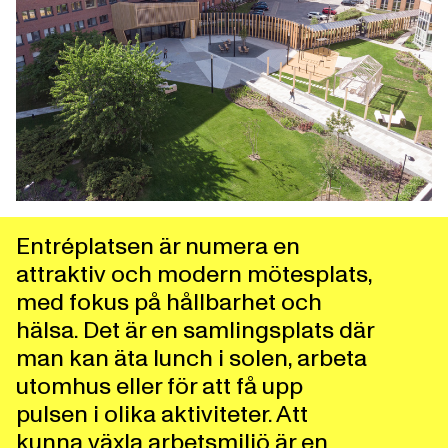
Entréplatsen är numera en
attraktiv och modern mötesplats,
med fokus på hållbarhet och
hälsa. Det är en samlingsplats där
man kan äta lunch i solen, arbeta
utomhus eller för att få upp
pulsen i olika aktiviteter. Att
kunna växla arbetsmiljö är en