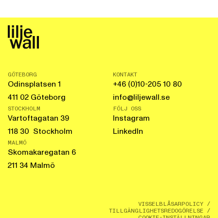
GÖTEBORG
KONTAKT
Odinsplatsen 1
+46 (0)10-205 10 80
411 02 Göteborg
info@liljewall.se
STOCKHOLM
FÖLJ OSS
Vartoftagatan 39
Instagram
118 30 Stockholm
LinkedIn
MALMÖ
Skomakaregatan 6
211 34 Malmö
VISSELBLÅSARPOLICY
/
TILLGÄNGLIGHETSREDOGÖRELSE
/
COOKIE-INSTÄLLNINGAR