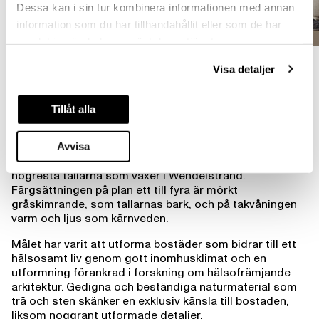
Dessa kan i sin tur kombinera informationen med annan
information som du har tillhandahållit eller som de har
samlat in när du har använt deras tjänster.
Som högresta tallar
Visa detaljer
Husen ger ett enkelt och stilrent uttryck. Elegans och
minimalism präglar så väl formspråk som materialval
Tillåt alla
och detaljer. Stommar i KL-trä och väggar med synligt
trä ger ett varmt och ombonat intryck. Den stående
Avvisa
träpanelen med smala ribbor gör att fasaden upplevs
som lugn och grundad. Inspirationen är hämtad från de
högresta tallarna som växer i Wendelstrand.
Färgsättningen på plan ett till fyra är mörkt
gråskimrande, som tallarnas bark, och på takvåningen
varm och ljus som kärnveden.
Målet har varit att utforma bostäder som bidrar till ett
hälsosamt liv genom gott inomhusklimat och en
utformning förankrad i forskning om hälsofrämjande
arkitektur. Gedigna och beständiga naturmaterial som
trä och sten skänker en exklusiv känsla till bostaden,
liksom noggrant utformade detaljer.