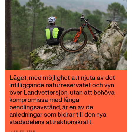
Läget, med möjlighet att njuta av det
intilliggande naturreservatet och vyn
över Landvettersjön, utan att behöva
kompromissa med långa
pendlingsavstånd, är en av de
anledningar som bidrar till den nya
stadsdelens attraktionskraft.
SE EN FILM