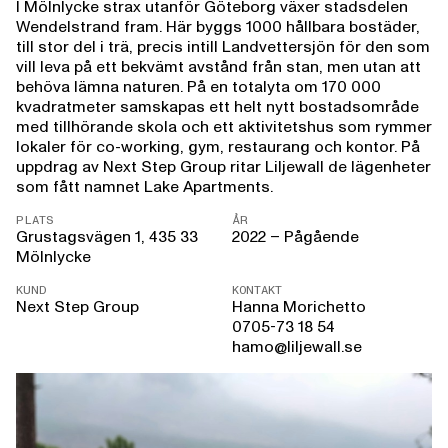
I Mölnlycke strax utanför Göteborg växer stadsdelen
Wendelstrand fram. Här byggs 1000 hållbara bostäder,
till stor del i trä, precis intill Landvettersjön för den som
vill leva på ett bekvämt avstånd från stan, men utan att
behöva lämna naturen. På en totalyta om 170 000
kvadratmeter samskapas ett helt nytt bostadsområde
med tillhörande skola och ett aktivitetshus som rymmer
lokaler för co-working, gym, restaurang och kontor. På
uppdrag av Next Step Group ritar Liljewall de lägenheter
som fått namnet Lake Apartments.
PLATS
ÅR
Grustagsvägen 1, 435 33
2022 – Pågående
Mölnlycke
KUND
KONTAKT
Next Step Group
Hanna Morichetto
0705-73 18 54
hamo@liljewall.se