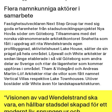
Flera namnkunniga aktörer i
samarbete
Fastighetsutvecklaren Next Step Group tar med sig
goda erfarenheter från stadsutvecklingsprojektet Nya
Hovås söder om Göteborg. Tillsammans med det
norska välrenommerade arkitektkontoret Snøhetta som
fått i uppdrag att rita Wendelstrands egen
profilbyggnad, aktivitetshuset Lake House, sätter de sin
prägel på hela området. Liljewall och White arkitekter är
sedan länge etablerade i så väl Göteborg som andra
delar av Sverige och ritar de lägenheter som kommer
uppföras i området. Tham & Videgård och Andreas
Martin-Löf Arkitekter ritar de villor som fått namnet
Vertical Villas respektive Lake Townhouses. Utöver
bostäder står White även för landskapsarkitekturen.
“Visionen av vad Wendelstrand ska
vara, en hållbar stadsdel skapad för ett
modernt liv, sprungen ur och