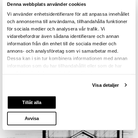
En större butik
Denna webbplats använder cookies
Vi använder enhetsidentifierare för att anpassa innehållet
Den nya butiken som ägs och förvaltas av ICA
Fastigheter ersätter den mindre ICA Nära Lindvallen för
och annonserna till användarna, tillhandahålla funktioner
att svara till den ökande fjällturismen. På en yta av 1400
för sociala medier och analysera vår trafik. Vi
kvadratmeter erbjuds ett fullskaligt färskvarusortiment
vidarebefordrar även sådana identifierare och annan
och betydligt bättre parkeringsmöjligheter än tidigare.
information från din enhet till de sociala medier och
Konstruktionen är inspirerad av naturen. De trädlika
annons- och analysföretag som vi samarbetar med.
pelarna (y-balkarna) är det första man möts av när man
går in i entrén.
Dessa kan i sin tur kombinera informationen med annan
information som du har tillhandahållit eller som de har
samlat in när du har använt deras tjänster.
Visa detaljer
Tillåt alla
Avvisa