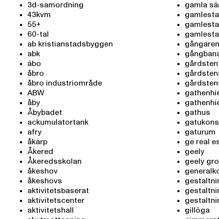
3d-samordning
gamla sä
43kvm
gamlest
55+
gamlesta
60-tal
gamlest
ab kristianstadsbyggen
gångare
abk
gångban
äbo
gårdsten
åbro
gårdsten
åbro industriområde
gårdsten
ABW
gathenhi
åby
gathenhie
Åbybadet
gathus
ackumulatortank
gatukons
afry
gaturum
åkarp
ge real e
Åkered
geely
Åkeredsskolan
geely gr
åkeshov
generalk
åkeshovs
gestaltn
aktivitetsbaserat
gestaltni
aktivitetscenter
gestaltn
aktivitetshall
gillöga