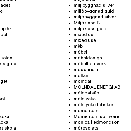
adet
miljlbyggnad silver
re
miljöbyggnad guld
miljöbyggnad silver
Miljöklass B
oup hk
miljöklass guld
mdal
mixed us
mixed use
mkb
möbel
skolan
möbeldesign
rls gata
möbelhantverk
moderinsim
möllan
rget
mölndal
MÖLNDAL ENERGI AB
mölndalsån
ool
mölnlycke
mölnlycke fabriker
momentum
backa
Momentum software
acka
monica l edmondson
rt skola
mötesplats