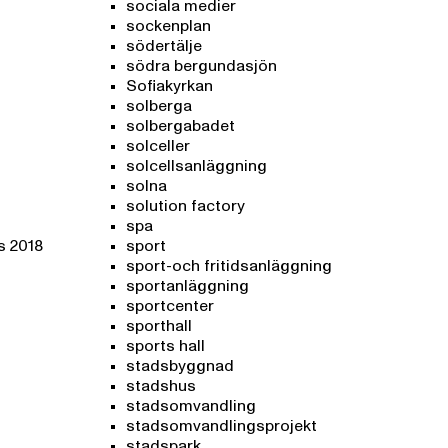
sociala medier
sockenplan
södertälje
södra bergundasjön
Sofiakyrkan
solberga
solbergabadet
solceller
solcellsanläggning
solna
solution factory
spa
s 2018
sport
sport-och fritidsanläggning
sportanläggning
sportcenter
sporthall
sports hall
stadsbyggnad
stadshus
stadsomvandling
stadsomvandlingsprojekt
stadspark