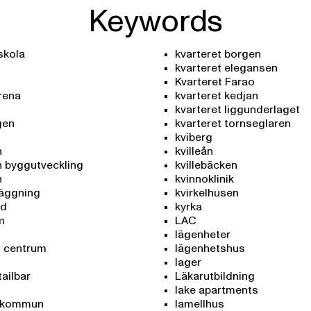
Keywords
skola
kvarteret borgen
kvarteret elegansen
Kvarteret Farao
rena
kvarteret kedjan
kvarteret liggunderlaget
gen
kvarteret tornseglaren
kviberg
n
kvilleån
n byggutveckling
kvillebäcken
n
kvinnoklinik
läggning
kvirkelhusen
rd
kyrka
m
LAC
lägenheter
s centrum
lägenhetshus
lager
tailbar
Läkarutbildning
lake apartments
e kommun
lamellhus