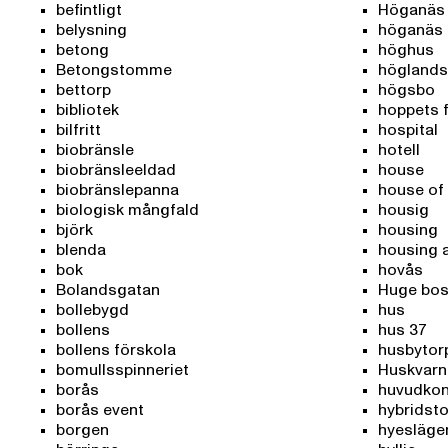
befintligt
Höganäs
belysning
höganäs
betong
höghus
Betongstomme
höglands
bettorp
högsbo
bibliotek
hoppets 
bilfritt
hospital
biobränsle
hotell
biobränsleeldad
house
biobränslepanna
house of
biologisk mångfald
housig
björk
housing
blenda
housing 
bok
hovås
Bolandsgatan
Huge bos
bollebygd
hus
bollens
hus 37
bollens förskola
husbytor
bomullsspinneriet
Huskvarn
borås
huvudkon
borås event
hybrids
borgen
hyesläge