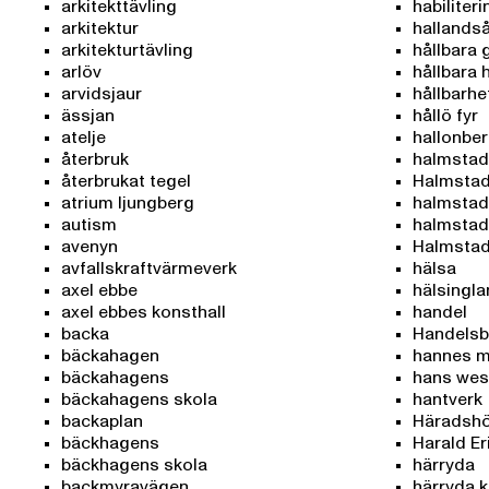
arkitekttävling
habiliter
arkitektur
hallands
arkitekturtävling
hållbara
arlöv
hållbara 
arvidsjaur
hållbarhe
ässjan
hållö fyr
atelje
hallonbe
återbruk
halmstad
återbrukat tegel
Halmsta
atrium ljungberg
halmstads
autism
halmstads
avenyn
Halmsta
avfallskraftvärmeverk
hälsa
axel ebbe
hälsingl
axel ebbes konsthall
handel
backa
Handels
bäckahagen
hannes m
bäckahagens
hans we
bäckahagens skola
hantverk
backaplan
Häradsh
bäckhagens
Harald E
bäckhagens skola
härryda
backmyravägen
härryda