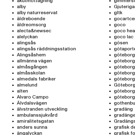
akutmottagning
gimmers
alby
Gjuteriga
alby naturreservat
gltk
äldreboende
gocartce
äldreomsorg
goco
alecta&newsec
goco heal
alelyckan
goco lac
alingsås
gösen
alingsås räddningsstation
götaport
Alingsåshem
göteborg
allmänna vägen
göteborg
almåsgången
göteborg
almåsskolan
göteborg
almedals fabriker
göteborg
almelund
Götebor
alten
göteborg
Alvaro Campo
göteborg
Älvdalsvägen
gothenbu
älvstranden utveckling
gradäng
ambulanssjukvård
gradänge
amiralitetsgatan
Gradängs
anders sunna
grafisk d
ängalyckan
grafisk f