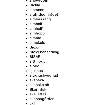
showroom
Sickla
siemens
sigfridsområdet
simbassäng
simhall
simhall¨
simhopp
simma
simskola
Sioxx
Sioxx behandling
SISAB
sittmodul
sjöbo
sjukhus
sjukhusbyggnad
skanska
skanska ab
Skärmtak
skellefteå
skeppsgården
skf