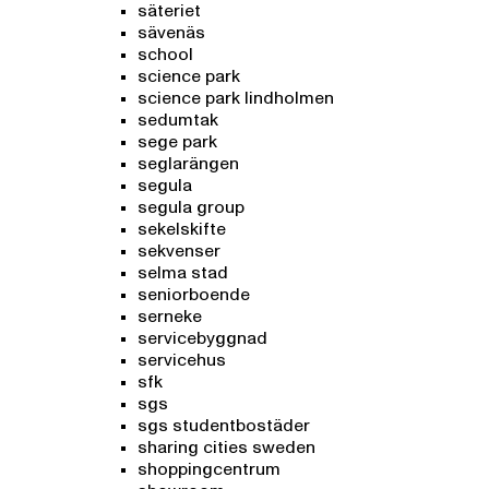
säteriet
sävenäs
school
science park
science park lindholmen
sedumtak
sege park
seglarängen
segula
segula group
sekelskifte
sekvenser
selma stad
seniorboende
serneke
servicebyggnad
servicehus
sfk
sgs
sgs studentbostäder
sharing cities sweden
shoppingcentrum