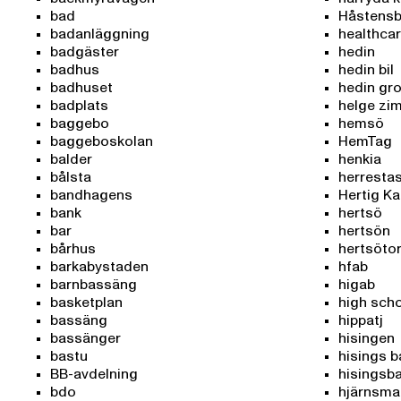
bad
Håstensb
badanläggning
healthca
badgäster
hedin
badhus
hedin bil
badhuset
hedin gr
badplats
helge zi
baggebo
hemsö
baggeboskolan
HemTag
balder
henkia
bålsta
herresta
bandhagens
Hertig Ka
bank
hertsö
bar
hertsön
bårhus
hertsöto
barkabystaden
hfab
barnbassäng
higab
basketplan
high sch
bassäng
hippatj
bassänger
hisingen
bastu
hisings 
BB-avdelning
hisingsb
bdo
hjärnsma