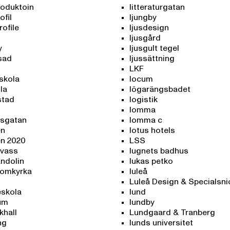
roduktoin
litteraturgatan
ofil
ljungby
rofile
ljusdesign
ljusgård
y
ljusgult tegel
sad
ljussättning
LKF
skola
locum
la
lögarängsbadet
stad
logistik
lomma
sgatan
lomma c
en
lotus hotels
en 2020
LSS
svass
lugnets badhus
andolin
lukas petko
domkyrka
luleå
Luleå Design & Specialsni
skola
lund
um
lundby
khall
Lundgaard & Tranberg
ng
lunds universitet