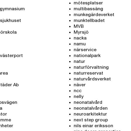
mötesplatser
 gymnasium
multibassäng
munkegärdeverket
sjukhuset
munktellbadet
MVB
förskola
Myrsjö
nacka
namu
närservice
 västerport
nationalpark
natur
naturförvaltning
area
naturreservat
naturvårdsverket
täder Ab
näver
ncc
nelly
psvägen
neonatalvård
a
neonatalvården
tor
neuroarkitektur
tomme
next step group
nheter
nils einar eriksson