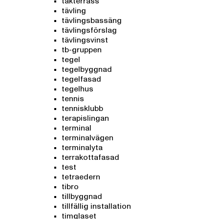
takterrass
tävling
tävlingsbassäng
tävlingsförslag
tävlingsvinst
tb-gruppen
tegel
tegelbyggnad
tegelfasad
tegelhus
tennis
tennisklubb
terapislingan
terminal
terminalvägen
terminalyta
terrakottafasad
test
tetraedern
tibro
tillbyggnad
tillfällig installation
timglaset