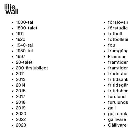
Keywords
Keywords
1600-tal
förslövs 
1800-talet
förstudie
1911
fotboll
1920
fotbollsa
1940-tal
fou
1950-tal
framgån
1997
Framnäs
20-talet
framtide
200-årsjubileet
framtide
2011
fredssta
2013
fritidsan
2014
fritidsgå
2015
fritidshe
2017
furulund
2018
furulund
2019
gaji
2020
gaji cock
2022
gällivare
2023
Gällivar