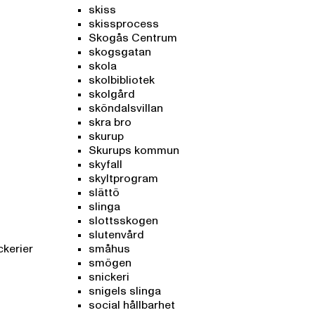
skiss
skissprocess
Skogås Centrum
skogsgatan
skola
skolbibliotek
skolgård
sköndalsvillan
skra bro
skurup
Skurups kommun
skyfall
skyltprogram
slättö
slinga
slottsskogen
slutenvård
ckerier
småhus
smögen
snickeri
snigels slinga
social hållbarhet