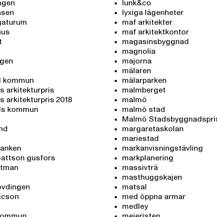
ingen
lunk&co
åsen
lyxiga lägenheter
 gaturum
maf arkitekter
hus
maf arkitektkontor
t
magasinsbyggnad
magnolia
rgen
majorna
mälaren
d kommun
mälarparken
 arkitekturpris
malmberget
 arkitekturpris 2018
malmö
ds kommun
malmö stad
Malmö Stadsbyggnadspri
and
margaretaskolan
mariestad
banken
markanvisningstävling
attson gusfors
markplanering
stman
massivträ
masthuggskajen
övdingen
matsal
ricson
med öppna armar
medley
 kommun
mejeristen