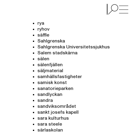
rya
ryhov
säffle
Sahlgrenska
Sahlgrenska Universitetssjukhus
Salem stadskärna
sälen
sälenfjällen
säljmaterial
samhällsfastigheter
samisk konst
sanatorieparken
sandlyckan
sandra
sandviksområdet
sankt josefs kapell
sara kulturhus
sara steele
särlaskolan