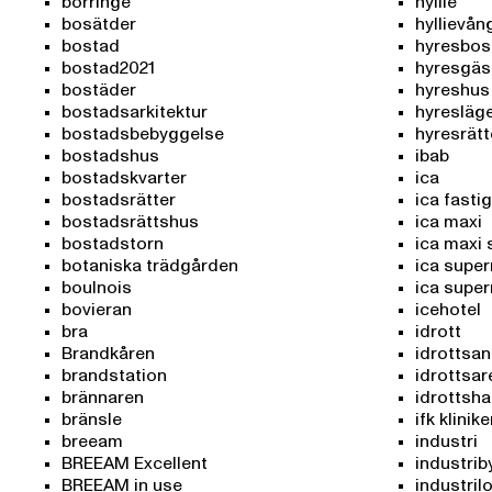
börringe
hyllie
bosätder
hyllievån
bostad
hyresbos
bostad2021
hyresgäs
bostäder
hyreshus
bostadsarkitektur
hyresläg
bostadsbebyggelse
hyresrätt
bostadshus
ibab
bostadskvarter
ica
bostadsrätter
ica fasti
bostadsrättshus
ica maxi
bostadstorn
ica maxi
botaniska trädgården
ica supe
boulnois
ica super
bovieran
icehotel
bra
idrott
Brandkåren
idrottsa
brandstation
idrottsar
brännaren
idrottshal
bränsle
ifk klinik
breeam
industri
BREEAM Excellent
industri
BREEAM in use
industril