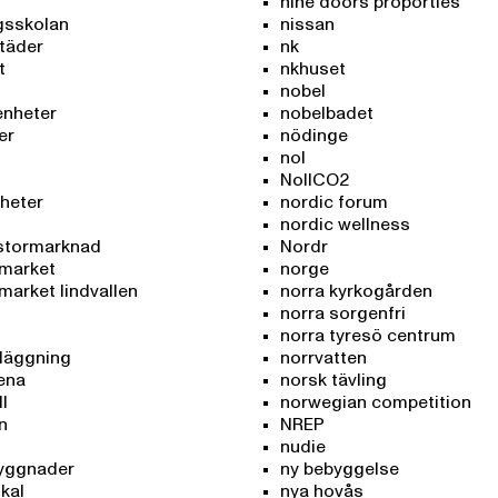
nine doors proporties
gsskolan
nissan
täder
nk
t
nkhuset
nobel
enheter
nobelbadet
er
nödinge
nol
NollCO2
gheter
nordic forum
nordic wellness
 stormarknad
Nordr
rmarket
norge
market lindvallen
norra kyrkogården
norra sorgenfri
norra tyresö centrum
nläggning
norrvatten
ena
norsk tävling
l
norwegian competition
en
NREP
nudie
byggnader
ny bebyggelse
okal
nya hovås