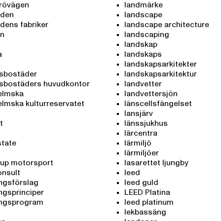
rövägen
landmärke
aden
landscape
dens fabriker
landscape architecture
an
landscaping
n
landskap
a
landskaps
landskapsarkitekter
sbostäder
landskapsarkitektur
sbostäders huvudkontor
landvetter
elmska
landvettersjön
lmska kulturreservatet
länscellsfängelset
lansjärv
t
länssjukhus
lärcentra
state
lärmiljö
lärmiljöer
oup motorsport
lasarettet ljungby
onsult
leed
ingsförslag
leed guld
ngsprinciper
LEED Platina
ingsprogram
leed platinum
lekbassäng