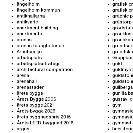
ängelholm
grafisk p
ängelholm kommun
grafisk pr
antikhallarna
graphic p
antikvarie
grästorp
apartment building
grodstat
apartments
grönklas
aranäs
grönskan
aranäs fastigheter ab
grundsär
Arbetsmiljö
grundsko
arbetsplats
Gruppbo
arbetsplatsstrategi
guld
architectural competition
guldmynt
arena
guldstol
arenahall
guldstol
arenastaden
gullberg
årets bygge
gunilla b
Årets Bygge 2006
gustavi 
årets bygge 2021
gym
Årets bygge 2026
gymnasie
årets byggnadspris 2015
gymnasi
Årets LEED-byggnad 2016
gymnasti
argus
habiliteri