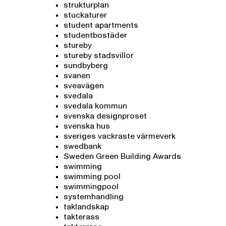
strukturplan
stuckaturer
student apartments
studentbostäder
stureby
stureby stadsvillor
sundbyberg
svanen
sveavägen
svedala
svedala kommun
svenska designproset
svenska hus
sveriges vackraste värmeverk
swedbank
Sweden Green Building Awards
swimming
swimming pool
swimmingpool
systemhandling
taklandskap
takterass