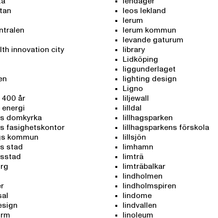
ta
lendager
tan
leos lekland
lerum
ntralen
lerum kommun
levande gaturum
th innovation city
library
Lidköping
liggunderlaget
en
lighting design
Ligno
 400 år
liljewall
 energi
lilldal
s domkyrka
lillhagsparken
s fasighetskontor
lillhagsparkens förskola
gs kommun
lillsjön
s stad
limhamn
sstad
limträ
rg
limträbalkar
lindholmen
r
lindholmspiren
al
lindome
esign
lindvallen
orm
linoleum