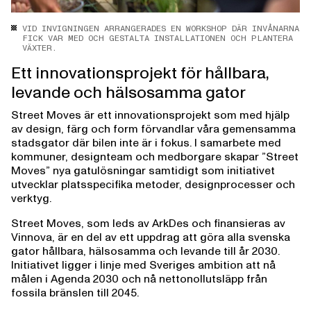
VID INVIGNINGEN ARRANGERADES EN WORKSHOP DÄR INVÅNARNA
FICK VAR MED OCH GESTALTA INSTALLATIONEN OCH PLANTERA
VÄXTER.
Ett innovationsprojekt för hållbara,
levande och hälsosamma gator
Street Moves är ett innovationsprojekt som med hjälp
av design, färg och form förvandlar våra gemensamma
stadsgator där bilen inte är i fokus. I samarbete med
kommuner, designteam och medborgare skapar ”Street
Moves” nya gatulösningar samtidigt som initiativet
utvecklar platsspecifika metoder, designprocesser och
verktyg.
Street Moves, som leds av ArkDes och finansieras av
Vinnova, är en del av ett uppdrag att göra alla svenska
gator hållbara, hälsosamma och levande till år 2030.
Initiativet ligger i linje med Sveriges ambition att nå
målen i Agenda 2030 och nå nettonollutsläpp från
fossila bränslen till 2045.