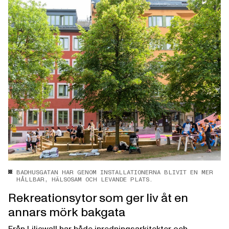
BADHUSGATAN HAR GENOM INSTALLATIONERNA BLIVIT EN MER
HÅLLBAR, HÄLSOSAM OCH LEVANDE PLATS.
Rekreationsytor som ger liv åt en
annars mörk bakgata
Från Liljewall har både inredningsarkitekter och