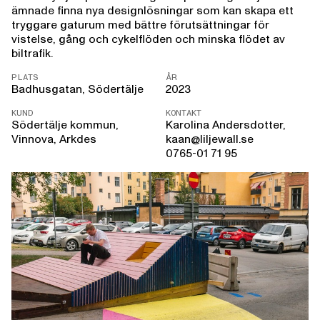
ämnade finna nya designlösningar som kan skapa ett
tryggare gaturum med bättre förutsättningar för
vistelse, gång och cykelflöden och minska flödet av
biltrafik.
PLATS
ÅR
Badhusgatan, Södertälje
2023
KUND
KONTAKT
Södertälje kommun,
Karolina Andersdotter,
Vinnova, Arkdes
kaan@liljewall.se
0765-01 71 95