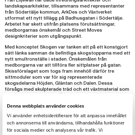
landskapsarkitekter, tillsammans med representanter
från Södertälje kommun, ArkDes och Växtverket
utformat ett nytt tillägg på Badhusgatan i Södertälje.
Arbetet har skett utifrån platsens förutsättningar,
medborgarnas önskemål och Street Moves
designkriterier som utgångspunkt.
Med konceptet Skogen var tanken att på ett konstgjort
sätt länka samman de befintliga skogstopparna med ett
nytt smultronställe i staden. Önskemålen från
medborgarna var att tillföra fler sittplatser på gatan.
Skissförslaget som togs fram innehöll därför tre
sittmoduler som var för sig representerade
skogsdelarna Höjden, Gläntan och Dalen. Dessa
försågs med skulpterade träd och ett växtmaterial som
skulle föra tankarna till något mer naturlikt.
Färgsättningen inspirerades från de intilliggande
Denna webbplats använder cookies
fasaderna och förstärktes för att ge mer liv åt platsen.
Modulen Höjden låg högst upp och vände sig ned mot
Vi använder enhetsidentifierare för att anpassa innehållet
de övriga möblerna. Dess rygg fungerade som en
och annonserna till användarna, tillhandahålla funktioner
avskärmning mot den bullriga gatan och modulens
för sociala medier och analysera vår trafik. Vi
vinklade yta både förstärkte gatans lutning och bildade