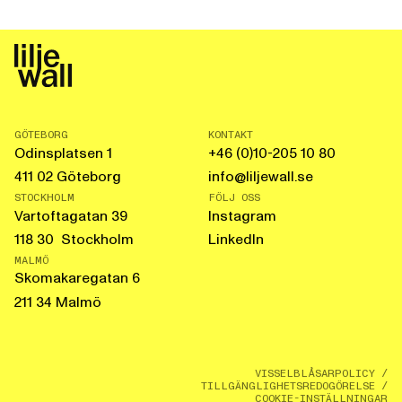
GÖTEBORG
KONTAKT
Odinsplatsen 1
+46 (0)10-205 10 80
411 02 Göteborg
info@liljewall.se
STOCKHOLM
FÖLJ OSS
Vartoftagatan 39
Instagram
118 30 Stockholm
LinkedIn
MALMÖ
Skomakaregatan 6
211 34 Malmö
VISSELBLÅSARPOLICY
/
TILLGÄNGLIGHETSREDOGÖRELSE
/
COOKIE-INSTÄLLNINGAR