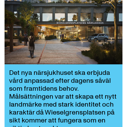
Det nya närsjukhuset ska erbjuda
vård anpassad efter dagens såväl
som framtidens behov.
Målsättningen var att skapa ett nytt
landmärke med stark identitet och
karaktär då Wieselgrensplatsen på
sikt kommer att fungera som en