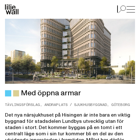
Med öppna armar
Med öppna armar
TÄVLINGSFÖRSLAG, ANDRAPLATS / SJUKHUSBYGGNAD, GÖTEBORG
Det nya närsjukhuset på Hisingen är inte bara en viktig
byggnad för stadsdelen Lundbys utvecklig utan för
staden i stort. Det kommer byggas på en tomt i ett
centralt läge som i sin tur kommer bli en del av den
utvidgade innerstaden i framtiden. Målet har därför