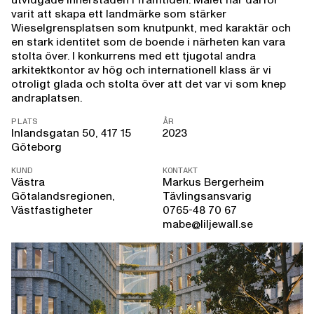
varit att skapa ett landmärke som stärker
Wieselgrensplatsen som knutpunkt, med karaktär och
en stark identitet som de boende i närheten kan vara
stolta över. I konkurrens med ett tjugotal andra
arkitektkontor av hög och internationell klass är vi
otroligt glada och stolta över att det var vi som knep
andraplatsen.
PLATS
ÅR
Inlandsgatan 50, 417 15
2023
Göteborg
KUND
KONTAKT
Västra
Markus Bergerheim
Götalandsregionen,
Tävlingsansvarig
Västfastigheter
0765-48 70 67
mabe@liljewall.se