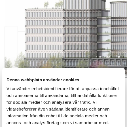
Denna webbplats använder cookies
FASADELEVATION, ÖST
Juryns utlåtande
Vi använder enhetsidentifierare för att anpassa innehållet
och annonserna till användarna, tillhandahålla funktioner
En andraplats har aldrig känts så bra. I konkurrens med
för sociala medier och analysera vår trafik. Vi
ett tjugotal andra arkitektkontor av hög och
vidarebefordrar även sådana identifierare och annan
internationell klass är vi otroligt glada och stolta över
att det var vi som knep andraplatsen. I juryns utlåtande
information från din enhet till de sociala medier och
går att läsa “Byggnadens form är tydligt urban, i
annons- och analysföretag som vi samarbetar med.
kombination ned en bearbetad fasad av tegel.