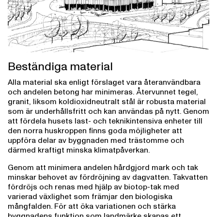
Beständiga material
Alla material ska enligt förslaget vara återanvändbara
och andelen betong har minimeras. Återvunnet tegel,
granit, liksom koldioxidneutralt stål är robusta material
som är underhållsfritt och kan användas på nytt. Genom
att fördela husets last- och teknikintensiva enheter till
den norra huskroppen finns goda möjligheter att
uppföra delar av byggnaden med trästomme och
därmed kraftigt minska klimatpåverkan.
Genom att minimera andelen hårdgjord mark och tak
minskar behovet av fördröjning av dagvatten. Takvatten
fördröjs och renas med hjälp av biotop-tak med
varierad växlighet som främjar den biologiska
mångfalden. För att öka variationen och stärka
byggnadens funktion som landmärke skapas ett