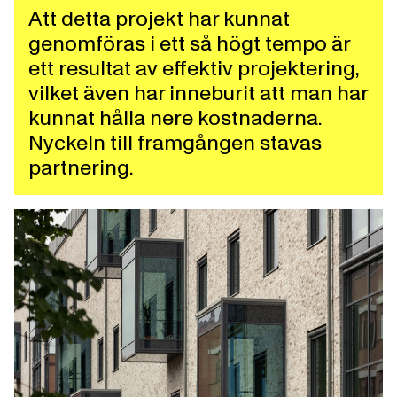
Att detta projekt har kunnat
genomföras i ett så högt tempo är
ett resultat av effektiv projektering,
vilket även har inneburit att man har
kunnat hålla nere kostnaderna.
Nyckeln till framgången stavas
partnering.