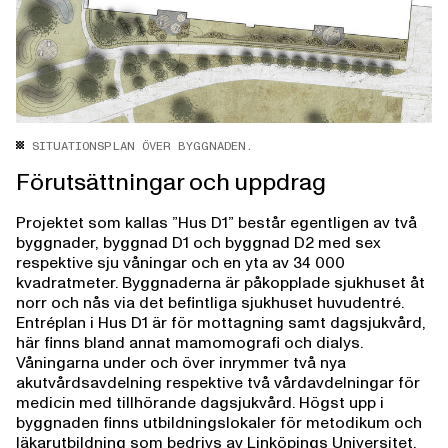
SITUATIONSPLAN ÖVER BYGGNADEN.
Förutsättningar och uppdrag
Projektet som kallas ”Hus D1” består egentligen av två
byggnader, byggnad D1 och byggnad D2 med sex
respektive sju våningar och en yta av 34 000
kvadratmeter. Byggnaderna är påkopplade sjukhuset åt
norr och nås via det befintliga sjukhuset huvudentré.
Entréplan i Hus D1 är för mottagning samt dagsjukvård,
här finns bland annat mamomografi och dialys.
Våningarna under och över inrymmer två nya
akutvårdsavdelning respektive två vårdavdelningar för
medicin med tillhörande dagsjukvård. Högst upp i
byggnaden finns utbildningslokaler för metodikum och
läkarutbildning som bedrivs av Linköpings Universitet.