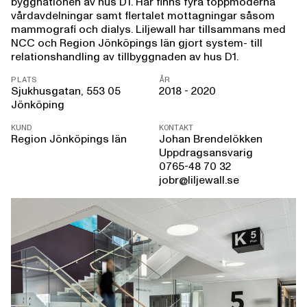
byggnationen av hus D1. Här finns fyra toppmoderna
vårdavdelningar samt flertalet mottagningar såsom
mammografi och dialys. Liljewall har tillsammans med
NCC och Region Jönköpings län gjort system- till
relationshandling av tillbyggnaden av hus D1.
PLATS
ÅR
Sjukhusgatan, 553 05
2018 - 2020
Jönköping
KUND
KONTAKT
Region Jönköpings län
Johan Brendelökken
Uppdragsansvarig
0765-48 70 32
jobr@liljewall.se