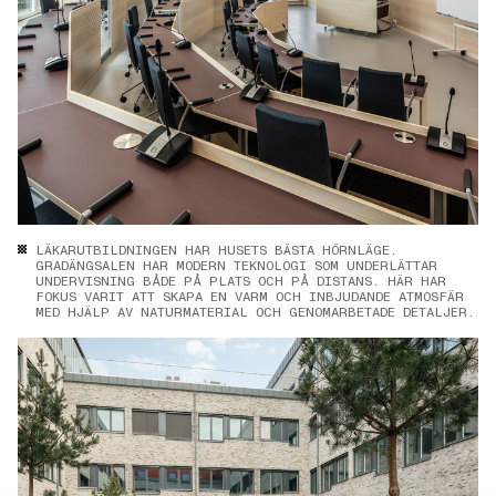
LÄKARUTBILDNINGEN HAR HUSETS BÄSTA HÖRNLÄGE.
GRADÄNGSALEN HAR MODERN TEKNOLOGI SOM UNDERLÄTTAR
UNDERVISNING BÅDE PÅ PLATS OCH PÅ DISTANS. HÄR HAR
FOKUS VARIT ATT SKAPA EN VARM OCH INBJUDANDE ATMOSFÄR
MED HJÄLP AV NATURMATERIAL OCH GENOMARBETADE DETALJER.