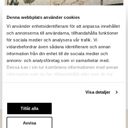
Denna webbplats använder cookies
Vi använder enhetsidentifierare för att anpassa innehållet
och annonserna till användarna, tillhandahålla funktioner
för sociala medier och analysera vår trafik. Vi
vidarebefordrar även sådana identifierare och annan
information från din enhet till de sociala medier och
Den nya utbyggnaden har även fått en centralt belägen
annons- och analysföretag som vi samarbetar med.
småländsk tallskog. Med utgångspunkt i SLU:s senaste
Dessa kan i sin tur kombinera informationen med annan
forskning om utemiljöns betydelse för både
patienternas och personalens hälsa och välbefinnande
information som du har tillhandahållit eller som de har
har man försökt att få med så många miljökvaliteter
samlat in när du har använt deras tjänster.
som möjligt; tydliga årstidsväxlingar, naturmaterial,
porlande vatten och platser för både stillhet och
Visa detaljer
sociala möten. Stor vikt har även lagts vid att skapa en
stark kontakt med det gröna inifrån sjukhussängen.
Tillåt alla
Länssjukhuset Ryhov tilldelades
Avvisa
Jönköpings Stadsbyggnadspris