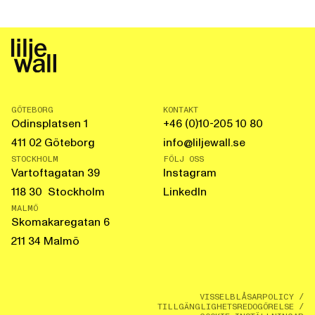
GÖTEBORG
KONTAKT
Odinsplatsen 1
+46 (0)10-205 10 80
411 02 Göteborg
info@liljewall.se
STOCKHOLM
FÖLJ OSS
Vartoftagatan 39
Instagram
118 30 Stockholm
LinkedIn
MALMÖ
Skomakaregatan 6
211 34 Malmö
VISSELBLÅSARPOLICY
/
TILLGÄNGLIGHETSREDOGÖRELSE
/