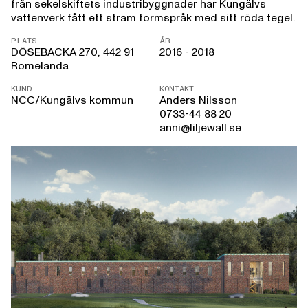
från sekelskiftets industribyggnader har Kungälvs
vattenverk fått ett stram formspråk med sitt röda tegel.
PLATS
ÅR
DÖSEBACKA 270, 442 91
2016 - 2018
Romelanda
KUND
KONTAKT
NCC/Kungälvs kommun
Anders Nilsson
0733-44 88 20
anni@liljewall.se