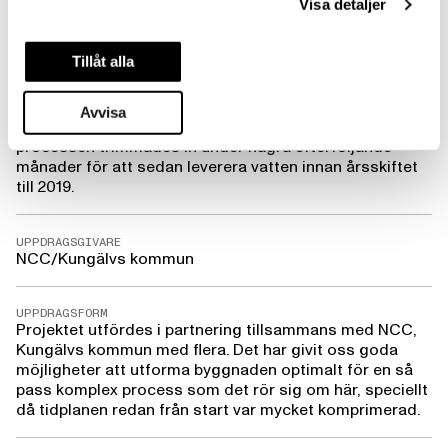
Visa detaljer
ökar finns det sedan möjlighet att utöka produktionen.
Tillåt alla
KORTA FAKTA
Avvisa
STATUS
Färdigställt, i drift. Byggnaden stod klar under 2018 och
processen trimmades in under några efterföljande
månader för att sedan leverera vatten innan årsskiftet
till 2019.
UPPDRAGSGIVARE
NCC/Kungälvs kommun
UPPDRAGSFORM
Projektet utfördes i partnering tillsammans med NCC,
Kungälvs kommun med flera. Det har givit oss goda
möjligheter att utforma byggnaden optimalt för en så
pass komplex process som det rör sig om här, speciellt
då tidplanen redan från start var mycket komprimerad.