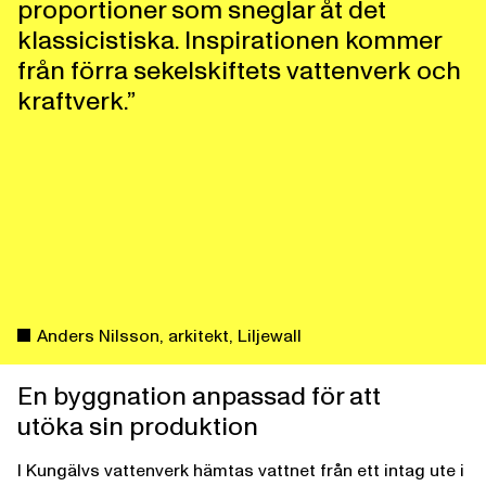
proportioner som sneglar åt det
klassicistiska. Inspirationen kommer
från förra sekelskiftets vattenverk och
kraftverk.”
Anders Nilsson, arkitekt, Liljewall
En byggnation anpassad för att
utöka sin produktion
I Kungälvs vattenverk hämtas vattnet från ett intag ute i