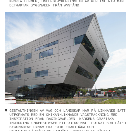
KRÖKTA FORMER, UNDERSTRYKERKÄNSLAN AV RÖRELSE NÄR MAN
BETRAKTAR BYGGNADEN FRÅN AVSTÅND.
GESTALTNINGEN AV VÄG OCH LANDSKAP HAR PÅ LIKNANDE SÄTT
UTFORMATS MED EN CHIKAN-LIKNANDE VÄGSTRÄCKNING MED
INSPIRATION FRÅN RACINGVÄRLDEN. MARKENS GRAFISKA
INORDNING UNDERSTRYKER ETT ORTOGONALT RUTNÄT SOM LÅTER
BYGGNADENS DYNAMISKA FORM FRAMTRÄDA OCH
SKULPTURTRÄDGÅRDENS LINJÄRA FORMKLIPPTA HÄCKAR