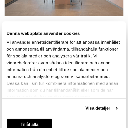
Varierat och dynamiskt
Denna webbplats använder cookies
Från entrérummet rör man sig sedan in i mer i
traditionella kontorsytor med en kombination av öppna
Vi använder enhetsidentifierare för att anpassa innehållet
landskap och mindre kontorsrum. Här gör sig fasaden
och annonserna till användarna, tillhandahålla funktioner
med de oregelbundet placerade fönstren sig tydligt
för sociala medier och analysera vår trafik. Vi
påmind. Det varierade och dynamiska ljusinfallet gör att
vidarebefordrar även sådana identifierare och annan
inget rum är det andra likt och de olika
fönsterplaceringarna ger spännande utblickar från
information från din enhet till de sociala medier och
såväl stående som sittande position. Byggnadens form
annons- och analysföretag som vi samarbetar med.
och uttryck av ständig rörelse blir på det här sättet
Dessa kan i sin tur kombinera informationen med annan
framträdande, från den skulpturala utsidan in till minsta
information som du har tillhandahållit eller som de har
kontorsrum. Dess variation skapar en varierad och
samlat in när du har använt deras tjänster.
stimulerande arbetsmiljö tillika ett representativt
huvudkontor.
Visa detaljer
Tillåt alla