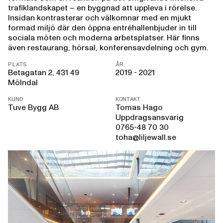
trafiklandskapet – en byggnad att uppleva i rörelse.
Insidan kontrasterar och välkomnar med en mjukt
formad miljö där den öppna entréhallenbjuder in till
sociala möten och moderna arbetsplatser. Här finns
även restaurang, hörsal, konferensavdelning och gym.
PLATS
ÅR
Betagatan 2, 431 49
2019 - 2021
Mölndal
KUND
KONTAKT
Tuve Bygg AB
Tomas Hago
Uppdragsansvarig
0765-48 70 30
toha@liljewall.se