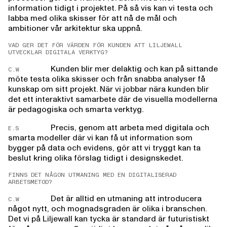
information tidigt i projektet. På så vis kan vi testa och
labba med olika skisser för att nå de mål och
ambitioner vår arkitektur ska uppnå.
​VAD GER DET FÖR VÄRDEN FÖR KUNDEN ATT LILJEWALL
UTVECKLAR DIGITALA VERKTYG?
​Kunden blir mer delaktig och kan på sittande
C.W
möte testa olika skisser och från snabba analyser få
kunskap om sitt projekt. När vi jobbar nära kunden blir
det ett interaktivt samarbete där de visuella modellerna
är pedagogiska och smarta verktyg.
Precis, genom att arbeta med digitala och
E.S
smarta modeller där vi kan få ut information som
bygger på data och evidens, gör att vi tryggt kan ta
beslut kring olika förslag tidigt i designskedet.
​FINNS DET NÅGON UTMANING MED EN DIGITALISERAD
ARBETSMETOD?
​Det är alltid en utmaning att introducera
C.W
något nytt, och mognadsgraden är olika i branschen.
Det vi på Liljewall kan tycka är standard är futuristiskt