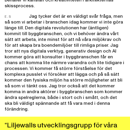
behåller vi känslan och kreativiteten i arkitekternas
skissprocess.
Jag tycker det är en väldigt svår fråga, men
E.S
så som vi arbetar i branschen idag kommer vi inte göra
länge till. Den digitala revolutionen har (äntligen)
kommit till byggbranschen, och vi behöver ändra vårt
sätt att arbeta, inte minst för att nå våra miljökrav och
för att skapa bra boendemiljöer till rimliga priser. Jag
tror att nya digitala verktyg, generativ design och AI
kommer göra att konsulter i byggbranschen får en
chans att komma lite närmre varandra och lite tidigare i
processen. Vi kommer få större förståelse för det
komplexa pusslet vi försöker att lägga och på så sätt
kommer den fysiska miljön ha större möjligheter att bli
så som vi tänkt oss. Jag tror också att det kommer
komma in andra aktörer i byggbranschen som kommer
ändra spelreglerna, både i stort och i smått, och det
ska bli väldigt spännande att få vara med i denna
förändring.
“Liljewalls utvecklingsgrupp för våra