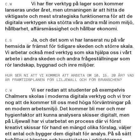
Vi har fler verktyg på lager som kommer
C.W
lanseras under året, men utmaningen är att hitta de
viktigaste och mest strategiska funktionerna för att de
digitala verktygen ska stötta våra andra mål inom miljö,
hållbarhet, affärsmässighet och hållbar ekonomi.
Ja, och det som vi har lanserat nu på vår
E.S
hemsida är främst för tidigare skeden och större skala.
Vi arbetar också med verktyg som ska hjälpa oss i vårt
arbete i andra skeden och andra frågeställningar som
rör landskap, byggnad och inre miljöer.
HUR SER NI ATT VI KOMMER ATT ARBETA OM 10, 15, 20 ÅR? VAD
ÄR FRAMTIDSPLANEN FÖR LILJEWALL OCH FÖR BRANSCHEN?
Vi ser redan att studenter på exempelvis
C.W
Chalmers skolas i moderna digitala verktyg och vi tror
nog att de kommer till oss med höga förväntningar på
en modern arbetsmiljö. Det kommer bli mer och mer
hygienfaktor att kunna analysera skisser digitalt, men
på Liljewall har vi utarbetat en process där vi först
kreativt skissar för hand en mängd olika förslag, väljer
ett antal och bygger dem digitalt för analys. På så sätt