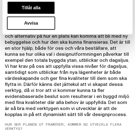
LITE OM DEM. VAD GÖR DE?
Tillåt alla
​De tre verktyg som vi visar i dag på vår
E.S
hemsida är verktyg som vi använt främst i tidiga skeden
Avvisa
ämnade för ett stadsmässigt perspektiv. När vi arbetar i
dessa skeden vill både vi och kunden se olika koncept
och alternativ på hur en plats kan komma att bli med ny
bebyggelse och hur den ska kunna finansieras. Det är till
en stor hjälp, både för oss och våra beställare, att
kunna se hur olika val i designutformningen påverkar till
exempel den totala byggda ytan, utblickar och dagsljus.
Vi har krav på oss att uppfylla vissa nivåer för dagsljus,
samtidigt som utblickar från nya lägenheter är både
värdeskapande och ger fina kvaliteter till dem som ska
flytta in. Därför känns det jättekul att vi skapat dessa
verktyg, då vi tror att vi kommer kunna ta fler
evidensbaserade beslut som resulterar i en byggd miljö
med fina kvaliteter där alla behov är uppfyllda. Det som
är så bra med verktygen som vi utvecklar är att de
kopplas in på ett dynamiskt sätt till vår designprocess.
HUR SER PLANEN UT FRAMÖVER, KOMMER NI UTVECKLA FLERA
VERKTYG?