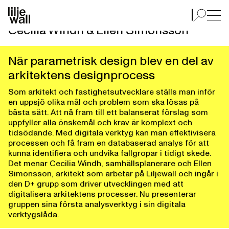
Om parametrisk design
LILJEWALL MÖTER
Cecilia Windh & Ellen Simonsson
När parametrisk design blev en del av
arkitektens designprocess
Som arkitekt och fastighetsutvecklare ställs man inför
en uppsjö olika mål och problem som ska lösas på
bästa sätt. Att nå fram till ett balanserat förslag som
uppfyller alla önskemål och krav är komplext och
tidsödande. Med digitala verktyg kan man effektivisera
processen och få fram en databaserad analys för att
kunna identifiera och undvika fallgropar i tidigt skede.
Det menar Cecilia Windh, samhällsplanerare och Ellen
Simonsson, arkitekt som arbetar på Liljewall och ingår i
den D+ grupp som driver utvecklingen med att
digitalisera arkitektens processer. Nu presenterar
gruppen sina första analysverktyg i sin digitala
verktygslåda.