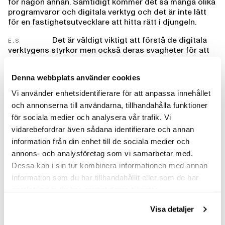
för någon annan. Samtidigt kommer det så många olika
programvaror och digitala verktyg och det är inte lätt
för en fastighetsutvecklare att hitta rätt i djungeln.
Det är väldigt viktigt att förstå de digitala
E.S
verktygens styrkor men också deras svagheter för att
kunna analysera och ta rätt beslut utifrån resultaten.
Det är lätt att man förtrollas av fina diagram och
Denna webbplats använder cookies
modeller, men de betyder ingenting om vi tolkar
resultaten fel.
Vi använder enhetsidentifierare för att anpassa innehållet
och annonserna till användarna, tillhandahålla funktioner
​HUR SKILJER SIG LILJEWALL FRÅN ANDRA ARKITEKTKONTOR NÄR
DET KOMMER TILL DIGITALISERING?
för sociala medier och analysera vår trafik. Vi
vidarebefordrar även sådana identifierare och annan
​Liljewalls VD och ledning har bakat in
C.W
digitalisering i de övergripande företagsmålen och ger
information från din enhet till de sociala medier och
resurser till den interna utvecklingen för att få både
annons- och analysföretag som vi samarbetar med.
spets och bredd. Vi vill att många medarbetare ska bli
Dessa kan i sin tur kombinera informationen med annan
vana vid fler och fler avancerade digitala verktyg
information som du har tillhandahållit eller som de har
samtidigt som vår utvecklingsgrupp D+ kan bli ännu
samlat in när du har använt deras tjänster.
vassare.
​I DEN DIGITALA TOOLBOXEN FINNS NU ERA TRE FÖRSTA VERKTYG
Visa detaljer
SOM NI BYGGT SJÄLVA FÖR ANDRA PROJEKT. DET ÄR VERKTYG SOM
NI NU KOMMER ATT KUNNA ANVÄNDA I ANDRA PROJEKT, BERÄTTA