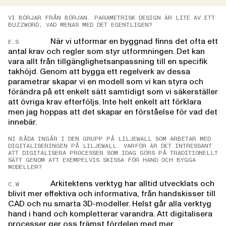
VI BÖRJAR FRÅN BÖRJAN. PARAMETRISK DESIGN ÄR LITE AV ETT
BUZZWORD, VAD MENAS MED DET EGENTLIGEN?
När vi utformar en byggnad finns det ofta ett
E.S
antal krav och regler som styr utformningen. Det kan
vara allt från tillgänglighetsanpassning till en specifik
takhöjd. Genom att bygga ett regelverk av dessa
parametrar skapar vi en modell som vi kan styra och
förändra på ett enkelt sätt samtidigt som vi säkerställer
att övriga krav efterföljs. Inte helt enkelt att förklara
men jag hoppas att det skapar en förståelse för vad det
innebär.
NI BÅDA INGÅR I DEN GRUPP PÅ LILJEWALL SOM ARBETAR MED
DIGITALISERINGEN PÅ LILJEWALL. VARFÖR ÄR DET INTRESSANT
ATT DIGITALISERA PROCESSER SOM IDAG GÖRS PÅ TRADITIONELLT
SÄTT GENOM ATT EXEMPELVIS SKISSA FÖR HAND OCH BYGGA
MODELLER?
Arkitektens verktyg har alltid utvecklats och
C.W
blivit mer effektiva och informativa, från handskisser till
CAD och nu smarta 3D-modeller. Helst går alla verktyg
hand i hand och kompletterar varandra. Att digitalisera
processer ger oss främst fördelen med mer