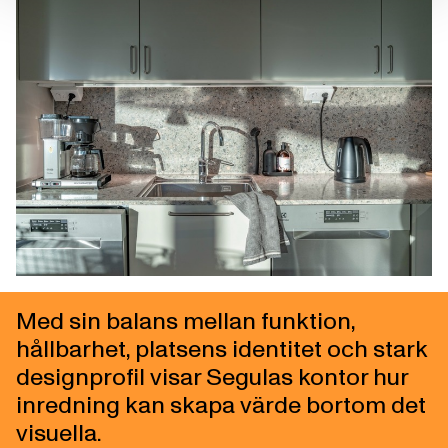
Med sin balans mellan funktion,
hållbarhet, platsens identitet och stark
designprofil visar Segulas kontor hur
inredning kan skapa värde bortom det
visuella.