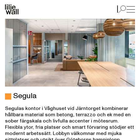
Segula
Segula
Segulas kontor i Våghuset vid Järntorget kombinerar
hållbara material som betong, terrazzo och ek med en
sober färgskala och livfulla accenter i mötesrum.
Flexibla ytor, fria platser och smart förvaring stödjer ett
modernt arbetssätt. Lobbyn välkomnar med mjuka
sittplatser och utsikt över Göteborgs hamninlopp.