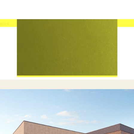
EN UPPLEVELSE DU KAN KÄNNA I VARJE LINJE, KURVA OCH
MATERIAL. VI TROR PÅ ARKITEKTUR SOM FÖRBÄTTRAR DIN
VARDAG, DÄR VARJE DETALJ GÖR SKILLNAD.